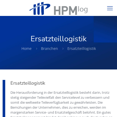
Ersatzteillogistik
Home
Branchen
Ersatzteillogistik
Ersatzteillogistik
Die Herausforderung in der Ersatzteillogistik besteht darin, trotz
stetig steigender Teilevielfalt den Servicelevel zu verbessern und
somit die weltweite Teileverfügbarkeit zu gewährleisten. Die
Bemühungen der Unternehmen, dies zu erreichen, werden im
margenstarken Service- und Ersatzteilgeschäft belohnt. Ein gutes