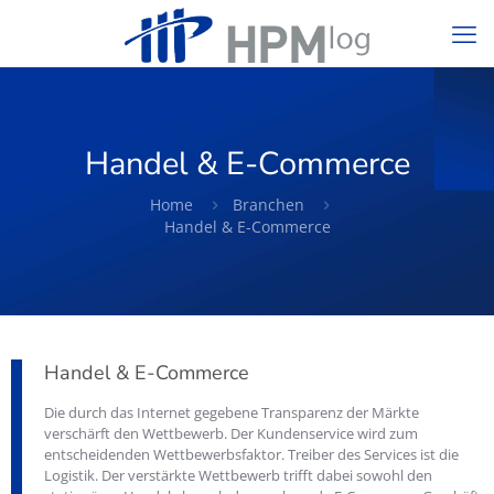
Handel & E-Commerce
Home
Branchen
Handel & E-Commerce
Handel & E-Commerce
Die durch das Internet gegebene Transparenz der Märkte
verschärft den Wettbewerb. Der Kundenservice wird zum
entscheidenden Wettbewerbsfaktor. Treiber des Services ist die
Logistik. Der verstärkte Wettbewerb trifft dabei sowohl den